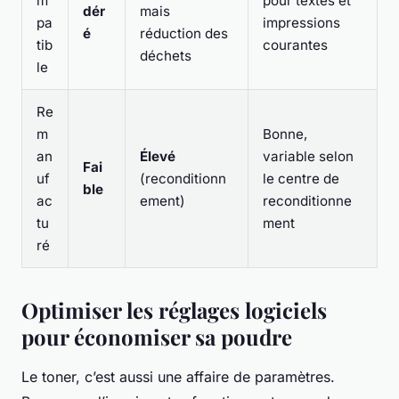
m
pour textes et
dér
mais
pa
impressions
é
réduction des
tib
courantes
déchets
le
Re
m
Bonne,
an
Élevé
variable selon
Fai
uf
(reconditionn
le centre de
ble
ac
ement)
reconditionne
tu
ment
ré
Optimiser les réglages logiciels
pour économiser sa poudre
Le toner, c’est aussi une affaire de paramètres.