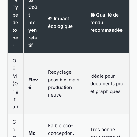
Ty
Coû
pe
t
🖨️ Qualité de
🌱 Impact
de
mo
rendu
écologique
to
yen
recommandée
ne
rela
r
tif
O
E
Recyclage
M
Idéale pour
Élev
possible, mais
(O
documents pro
é
production
rig
et graphiques
neuve
in
al)
C
Faible éco-
o
Très bonne
Mo
conception,