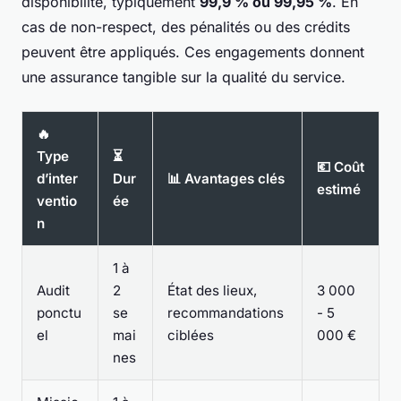
disponibilité, typiquement
99,9 % ou 99,95 %
. En
cas de non-respect, des pénalités ou des crédits
peuvent être appliqués. Ces engagements donnent
une assurance tangible sur la qualité du service.
🔥
Type
⏳
💶 Coût
d’inter
Dur
📊 Avantages clés
estimé
ventio
ée
n
1 à
Audit
2
État des lieux,
3 000
ponctu
se
recommandations
- 5
el
mai
ciblées
000 €
nes