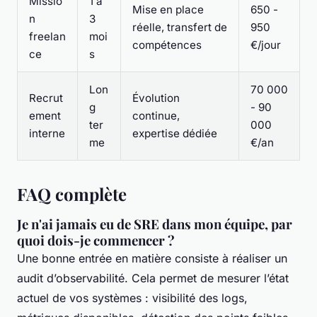
Missio
1 à
Mise en place
650 -
n
3
réelle, transfert de
950
freelan
moi
compétences
€/jour
ce
s
Lon
70 000
Recrut
Évolution
g
- 90
ement
continue,
ter
000
interne
expertise dédiée
me
€/an
FAQ complète
Je n'ai jamais eu de SRE dans mon équipe, par
quoi dois-je commencer ?
Une bonne entrée en matière consiste à réaliser un
audit d’observabilité. Cela permet de mesurer l’état
actuel de vos systèmes : visibilité des logs,