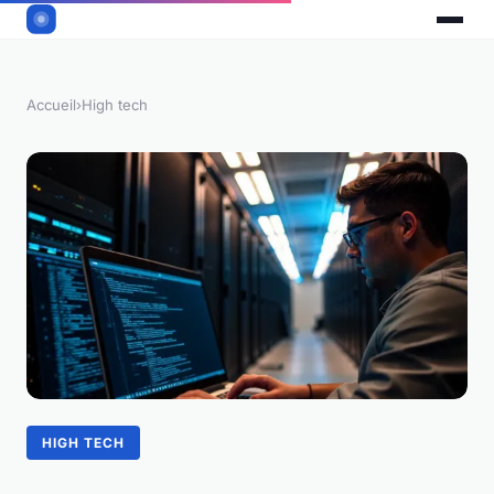
Accueil
›
High tech
HIGH TECH